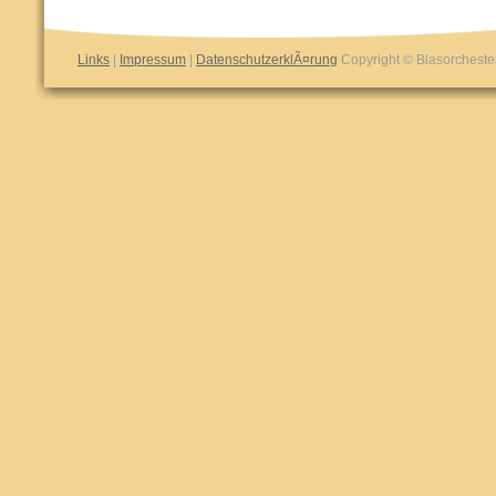
Links
|
Impressum
|
DatenschutzerklÃ¤rung
Copyright © Blasorchester 