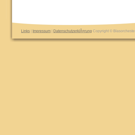
Links
|
Impressum
|
DatenschutzerklÃ¤rung
Copyright © Blasorchester 