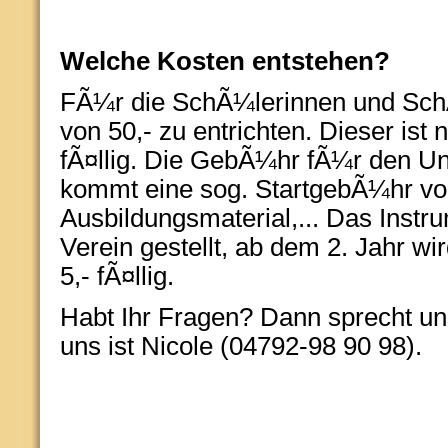
Welche Kosten entstehen?
FÃ¼r die SchÃ¼lerinnen und SchÃ¼
von 50,- zu entrichten. Dieser ist
fÃ¤llig. Die GebÃ¼hr fÃ¼r den Unt
kommt eine sog. StartgebÃ¼hr vo
Ausbildungsmaterial,... Das Instr
Verein gestellt, ab dem 2. Jahr w
5,- fÃ¤llig.
Habt Ihr Fragen? Dann sprecht un
uns ist Nicole (04792-98 90 98).