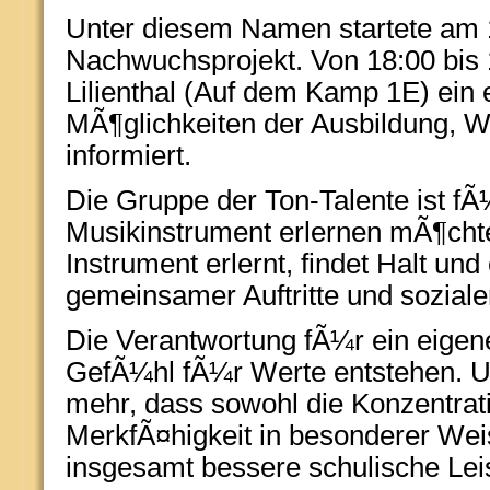
Unter diesem Namen startete am 
Nachwuchsprojekt. Von 18:00 bis 
Lilienthal (Auf dem Kamp 1E) ein 
MÃ¶glichkeiten der Ausbildung, W
informiert.
Die Gruppe der Ton-Talente ist fÃ¼
Musikinstrument erlernen mÃ¶chte
Instrument erlernt, findet Halt un
gemeinsamer Auftritte und sozial
Die Verantwortung fÃ¼r ein eigene
GefÃ¼hl fÃ¼r Werte entstehen. 
mehr, dass sowohl die Konzentrat
MerkfÃ¤higkeit in besonderer Wei
insgesamt bessere schulische Lei