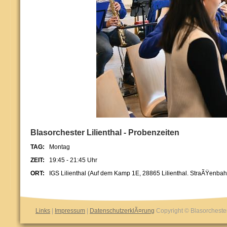
Blasorchester Lilienthal - Probenzeiten
TAG:
Montag
ZEIT:
19:45 - 21:45 Uhr
ORT:
IGS Lilienthal (Auf dem Kamp 1E, 28865 Lilienthal. StraÃŸenbahn
Links
|
Impressum
|
DatenschutzerklÃ¤rung
Copyright © Blasorchester 